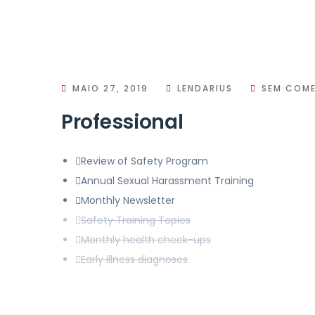
MAIO 27, 2019
LENDARIUS
SEM COME
Professional
Review of Safety Program
Annual Sexual Harassment Training
Monthly Newsletter
Safety Training Topics
Monthly health check-ups
Early illness diagnoses