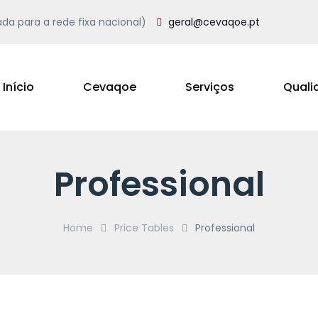
a para a rede fixa nacional)
geral@cevaqoe.pt
Início
Cevaqoe
Serviços
Quali
Professional
Home
Price Tables
Professional